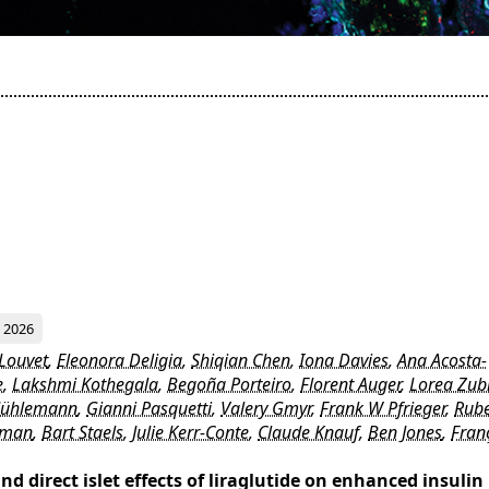
2026
 Louvet
,
Eleonora Deligia
,
Shiqian Chen
,
Iona Davies
,
Ana Acosta-
e
,
Lakshmi Kothegala
,
Begoña Porteiro
,
Florent Auger
,
Lorea Zub
Mühlemann
,
Gianni Pasquetti
,
Valery Gmyr
,
Frank W Pfrieger
,
Rub
sman
,
Bart Staels
,
Julie Kerr-Conte
,
Claude Knauf
,
Ben Jones
,
Fran
d direct islet effects of liraglutide on enhanced insulin