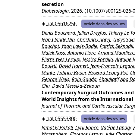
secretion
Diabetologia
, 2026,
⟨10.1007/s00125-026-
hal-05616256
Article dans des revues
Denis Bouchard
,
Julien Dreyfus
,
Thierry Le T
Jean Claude Dib
,
Christina Luong
,
Thays Sok
Bouchot
,
Yoan Lavie-Badie
,
Patrick Seknadji
Malek Kass
,
Antonio Fiore
,
Arnaud Maudiere
Pierre-Yves Leroux
,
Jessica Forcillo
,
Antoine J
Bouleti
,
David Harnett
,
Jean-Francois Legare
Munte
,
Fabrice Bauer
,
Howard Leong-Poi
,
Al
George Wells
,
Roja Gauda
,
Abdullatif Abo D
Chu
,
David Messika-Zeitoun
Contemporary Surgical Outcomes and R
World Insights from the Internationa
Journal of Thoracic and Cardiovascular Surg
hal-05553800
Article dans des revues
Jamal El Bakali
,
Cyril Ronco
,
Valérie Landry
,
Warenghem
,
Florence Leroux
,
Julie Charton
,