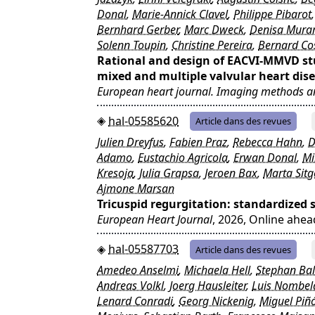
Donal
,
Marie-Annick Clavel
,
Philippe Pibarot
Bernhard Gerber
,
Marc Dweck
,
Denisa Mura
Solenn Toupin
,
Christine Pereira
,
Bernard Co
Rational and design of EACVI-MMVD stu
mixed and multiple valvular heart dis
European heart journal. Imaging methods a
hal-05585620
Article dans des revues
Julien Dreyfus
,
Fabien Praz
,
Rebecca Hahn
,
D
Adamo
,
Eustachio Agricola
,
Erwan Donal
,
Mi
Kresoja
,
Julia Grapsa
,
Jeroen Bax
,
Marta Sitg
Ajmone Marsan
Tricuspid regurgitation: standardized 
European Heart Journal
, 2026, Online ahea
hal-05587703
Article dans des revues
Amedeo Anselmi
,
Michaela Hell
,
Stephan Ba
Andreas Volkl
,
Joerg Hausleiter
,
Luis Nombel
Lenard Conradi
,
Georg Nickenig
,
Miguel Piñ