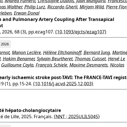
no
,
Andrea Fumero
,
Christophe Dubois
,
Juan Munguira
,
Francesc
as Walther
,
Philip Lurz
,
Riccardo Gherli
,
Mirjam Wild
,
Pierre Flor
eleben
,
Erwan Donal
on and Pulmonary Artery Coupling After Transapical
nt
, 2026, 68 (3), pp.ezag107.
⟨10.1093/ejcts/ezag107⟩
2026
arnot
,
Manon Leclère
,
Hélène Eltchaninoff
,
Bernard Iung
,
Martin
d
,
Hakim Benamer
,
Sylvain Beurtheret
,
Thomas Cuisset
,
Hervé Le
,
Guillaume Cayla
,
François Schiele
,
Maxime Desmarets
,
Nicolas
t early ischaemic stroke post-TAVI: The FRANCE-TAVI regist
19 (1), pp.15-24.
⟨10.1016/j.acvd.2025.12.003⟩
cité hépato-cholangiocytaire
é de Lille, 2025. Français.
⟨NNT : 2025ULILS045⟩