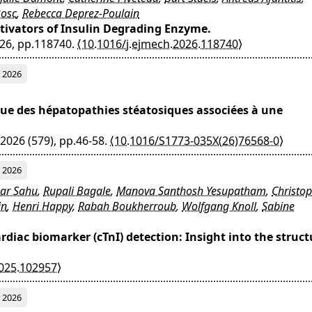
osc
,
Rebecca Deprez-Poulain
ctivators of Insulin Degrading Enzyme.
026, pp.118740.
⟨10.1016/j.ejmech.2026.118740⟩
2026
que des hépatopathies stéatosiques associées à une
 2026 (579), pp.46-58.
⟨10.1016/S1773-035X(26)76568-0⟩
2026
ar Sahu
,
Rupali Bagale
,
Manova Santhosh Yesupatham
,
Christo
in
,
Henri Happy
,
Rabah Boukherroub
,
Wolfgang Knoll
,
Sabine
diac biomarker (cTnI) detection: Insight into the struct
2025.102957⟩
2026