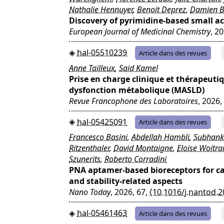
Nathalie Hennuyer
,
Benoit Deprez
,
Damien B
Discovery of pyrimidine-based small a
European Journal of Medicinal Chemistry
, 2
hal-05510239
Article dans des revues
Anne Tailleux
,
Said Kamel
Prise en charge clinique et thérapeuti
dysfonction métabolique (MASLD)
Revue Francophone des Laboratoires
, 2026,
hal-05425091
Article dans des revues
Francesco Basini
,
Abdellah Hambli
,
Subhank
Ritzenthaler
,
David Montaigne
,
Eloise Woitra
Szunerits
,
Roberto Corradini
PNA aptamer-based bioreceptors for car
and stability-related aspects
Nano Today
, 2026, 67,
⟨10.1016/j.nantod.
hal-05461463
Article dans des revues