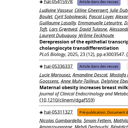
hal-05415978
Article dans des revues
Ludivine Vasseur
,
Céline Gheeraert
,
Julie Dub
Boulet
,
Cyril Sobolewski
,
Pascal Loyer
,
Alexan
Guillaume Lasailly
,
Emmanuelle Leteurtre
,
D
Toft
,
Lars Grøntved
,
David Tulasne
,
Alessand
Laurent Dubuquoy
,
Jérôme Eeckhoute
Derepression of the epithelial transcr
cholangiocyte transdifferentiation
PLoS Biology
, 2025, 23 (12), pp.e3003547.
hal-05336337
Article dans des revues
Lucie Marousez
,
Amandine Descat
,
Mostafa
Goossens
,
Anne Muhr-Tailleux
,
Delphine Ebe
Maternal obesity increases breast milk b
Journal of Clinical Endocrinology and Metab
⟨10.1210/clinem/dgaf559⟩
hal-05311327
Pré-publication, Document de
Nicolas Gambardella
,
Smaïn Fettem
,
Mathild
Amanzougarene
,
Mehdi Derhourhi
,
Bénédict