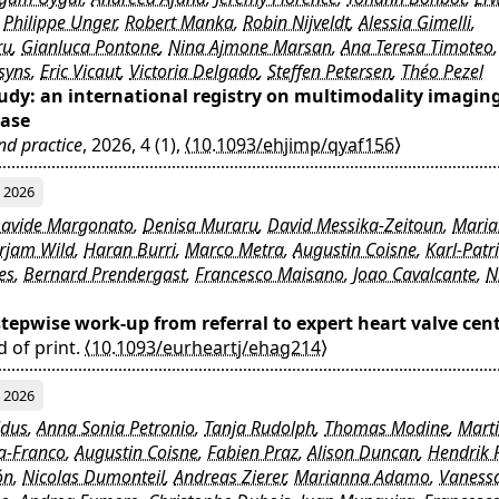
,
Philippe Unger
,
Robert Manka
,
Robin Nijveldt
,
Alessia Gimelli
,
ru
,
Gianluca Pontone
,
Nina Ajmone Marsan
,
Ana Teresa Timoteo
,
syns
,
Eric Vicaut
,
Victoria Delgado
,
Steffen Petersen
,
Théo Pezel
dy: an international registry on multimodality imaging
ease
nd practice
, 2026, 4 (1),
⟨10.1093/ehjimp/qyaf156⟩
2026
avide Margonato
,
Denisa Muraru
,
David Messika-Zeitoun
,
Mari
rjam Wild
,
Haran Burri
,
Marco Metra
,
Augustin Coisne
,
Karl-Patr
es
,
Bernard Prendergast
,
Francesco Maisano
,
Joao Cavalcante
,
N
stepwise work-up from referral to expert heart valve cen
d of print.
⟨10.1093/eurheartj/ehag214⟩
2026
ldus
,
Anna Sonia Petronio
,
Tanja Rudolph
,
Thomas Modine
,
Mart
a-Franco
,
Augustin Coisne
,
Fabien Praz
,
Alison Duncan
,
Hendrik 
ón
,
Nicolas Dumonteil
,
Andreas Zierer
,
Marianna Adamo
,
Vaness