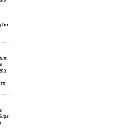
 for
anna
ik
ina
tre
in
Ruge
,
a