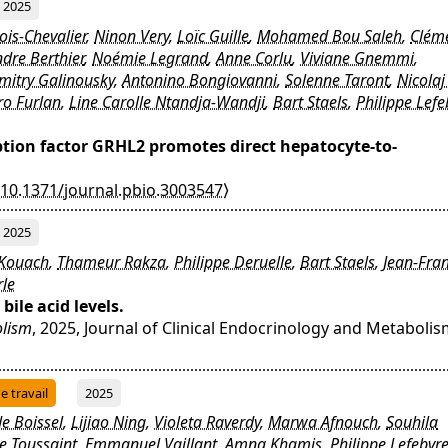
2025
ois-Chevalier
,
Ninon Very
,
Loïc Guille
,
Mohamed Bou Saleh
,
Clém
dre Berthier
,
Noémie Legrand
,
Anne Corlu
,
Viviane Gnemmi
,
mitry Galinousky
,
Antonino Bongiovanni
,
Solenne Taront
,
Nicolaj 
ro Furlan
,
Line Carolle Ntandja-Wandji
,
Bart Staels
,
Philippe Lefe
iption factor GRHL2 promotes direct hepatocyte-to-
⟨10.1371/journal.pbio.3003547⟩
2025
 Kouach
,
Thameur Rakza
,
Philippe Deruelle
,
Bart Staels
,
Jean-Fra
rle
ile acid levels.
olism
, 2025, Journal of Clinical Endocrinology and Metabolis
 travail
2025
e Boissel
,
Lijiao Ning
,
Violeta Raverdy
,
Marwa Afnouch
,
Souhila
e Toussaint
,
Emmanuel Vaillant
,
Amna Khamis
,
Philippe Lefebvr