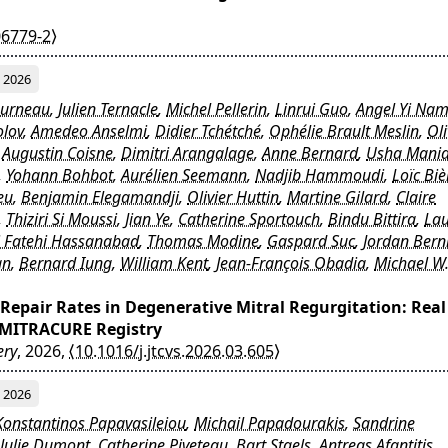
06779-2⟩
2026
ourneau
,
Julien Ternacle
,
Michel Pellerin
,
Linrui Guo
,
Angel Yi Nam
olov
,
Amedeo Anselmi
,
Didier Tchétché
,
Ophélie Brault Meslin
,
Oli
,
Augustin Coisne
,
Dimitri Arangalage
,
Anne Bernard
,
Usha Mani
,
Yohann Bohbot
,
Aurélien Seemann
,
Nadjib Hammoudi
,
Loïc Biè
eu
,
Benjamin Elegamandji
,
Olivier Huttin
,
Martine Gilard
,
Claire
,
Thiziri Si Moussi
,
Jian Ye
,
Catherine Sportouch
,
Bindu Bittira
,
La
i Fatehi Hassanabad
,
Thomas Modine
,
Gaspard Suc
,
Jordan Bern
an
,
Bernard Iung
,
William Kent
,
Jean-François Obadia
,
Michael W.
epair Rates in Degenerative Mitral Regurgitation: Real
l MITRACURE Registry
ery
, 2026,
⟨10.1016/j.jtcvs.2026.03.605⟩
2026
Konstantinos Papavasileiou
,
Michail Papadourakis
,
Sandrine
Julie Dumont
,
Catherine Piveteau
,
Bart Staels
,
Antreas Afantitis
,