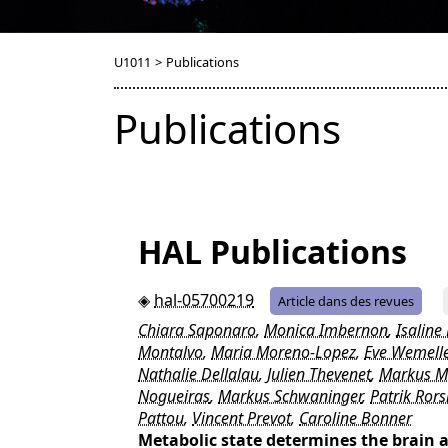
U1011
>
Publications
Publications
HAL Publications
hal-05700219
Article dans des revues
Chiara Saponaro
,
Monica Imbernon
,
Isaline
Montalvo
,
Maria Moreno-Lopez
,
Eve Wemell
Nathalie Dellalau
,
Julien Thevenet
,
Markus 
Nogueiras
,
Markus Schwaninger
,
Patrik Ror
Pattou
,
Vincent Prevot
,
Caroline Bonner
Metabolic state determines the brain an