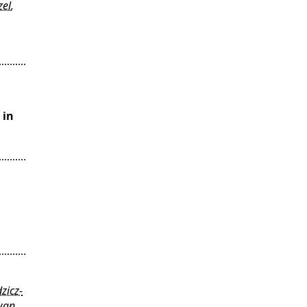
zel
,
 in
zicz-
wan