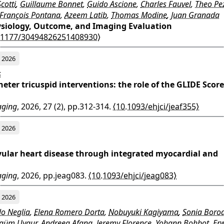
cotti
,
Guillaume Bonnet
,
Guido Ascione
,
Charles Fauvel
,
Theo Pe
François Pontana
,
Azeem Latib
,
Thomas Modine
,
Juan Granada
hysiology, Outcome, and Imaging Evaluation
.1177/30494826251408930⟩
2026
s
heter tricuspid interventions: the role of the GLIDE Score
aging
, 2026, 27 (2), pp.312-314.
⟨10.1093/ehjci/jeaf355⟩
2026
vular heart disease through integrated myocardial and
aging
, 2026, pp.jeag083.
⟨10.1093/ehjci/jeag083⟩
2026
lo Neglia
,
Elena Romero Dorta
,
Nobuyuki Kagiyama
,
Sonia Borod
güm Uygur
,
Andreea Afana
,
Jeremy Florence
,
Yohann Bohbot
,
Er