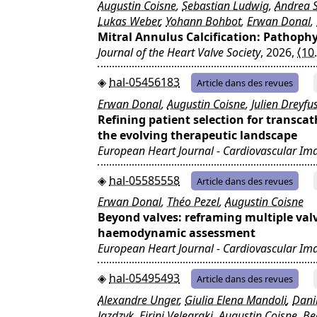
Augustin Coisne
,
Sebastian Ludwig
,
Andrea S
Lukas Weber
,
Yohann Bohbot
,
Erwan Donal
,
Mitral Annulus Calcification: Pathop
Journal of the Heart Valve Society
, 2026,
⟨10
hal-05456183
Article dans des revues
Erwan Donal
,
Augustin Coisne
,
Julien Dreyfu
Refining patient selection for transcat
the evolving therapeutic landscape
European Heart Journal - Cardiovascular Im
hal-05585558
Article dans des revues
Erwan Donal
,
Théo Pezel
,
Augustin Coisne
Beyond valves: reframing multiple val
haemodynamic assessment
European Heart Journal - Cardiovascular Im
hal-05495493
Article dans des revues
Alexandre Unger
,
Giulia Elena Mandoli
,
Dani
Jazdzyk
,
Eirini Velegraki
,
Augustin Coisne
,
Be