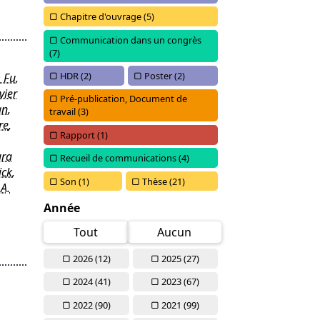
Chapitre d'ouvrage (
5)
Communication dans un congrès
(
7)
HDR (
2)
Poster (
2)
 Fu
,
vier
Pré-publication, Document de
an
,
travail (
3)
re
,
Rapport (
1)
ura
Recueil de communications (
4)
ick
,
Son (
1)
Thèse (
21)
A.
Année
Tout
Aucun
2026 (
12)
2025 (
27)
2024 (
41)
2023 (
67)
2022 (
90)
2021 (
99)