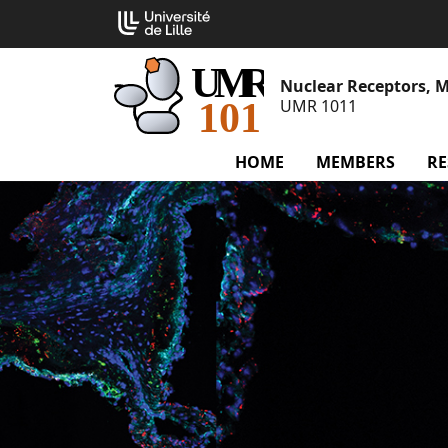
Go
Cookies management panel
to
content
Nuclear Receptors, M
UMR 1011
HOME
MEMBERS
men
RE