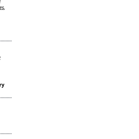
o
es
,
e
ry