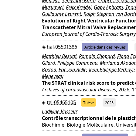
Monivas
,
Sebastian Barth
,
Francesco Maisa
Musumeci
,
Felix Kreidel
,
Gaby Aphram
,
Thom
Guillaume Leurent
,
Ralph Stephan von Bard
Evolution of Right Ventricular Functi
Transcatheter Mitral Valve Replaceme
European Journal of Cardio-Thoracic Surgery
hal-05501386
Article dans des revues
Matthieu Besutti
,
Romain Chopard
,
Fiona Ec
Gilard
,
Philippe Commeau
,
Mariama Akoda
Breton
,
Eric van Belle
,
Jean-Philippe Verhoye
Meneveau
The STRAT clinical risk score to predic
Archives of cardiovascular diseases
, 2026, 1
tel-05465105
Thèse
2025
Ludivine Vasseur
Contrôle transcriptionnel de la plasti
Biochimie, Biologie Moléculaire. Universit